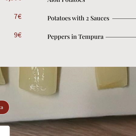
7€
Potatoes with 2 Sauces
9€
Peppers in Tempura
ta