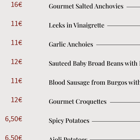
16€
Gourmet Salted Anchovies
11€
Leeks in Vinaigrette
11€
Garlic Anchoies
12€
Sauteed Baby Broad Beans with
11€
Blood Sausage from Burgos wit
12€
Gourmet Croquettes
6,50€
Spicy Potatoes
6,50€
Aioli Potatoes