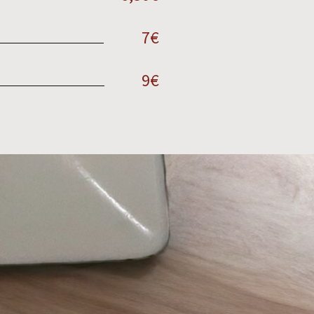
7€
9€