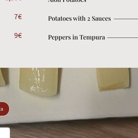
7€
Potatoes with 2 Sauces
9€
Peppers in Tempura
ta