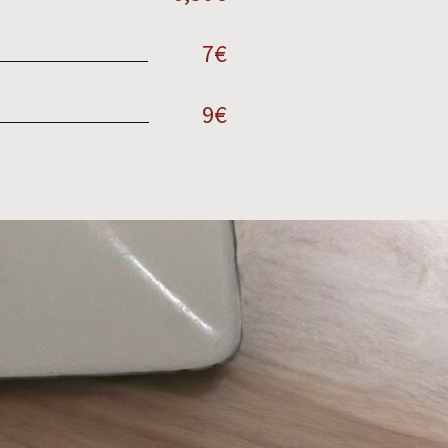
7€
9€