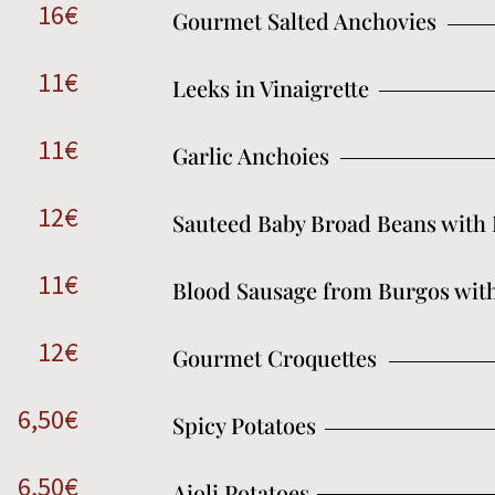
16€
Gourmet Salted Anchovies
11€
Leeks in Vinaigrette
11€
Garlic Anchoies
12€
Sauteed Baby Broad Beans with
11€
Blood Sausage from Burgos wit
12€
Gourmet Croquettes
6,50€
Spicy Potatoes
6,50€
Aioli Potatoes